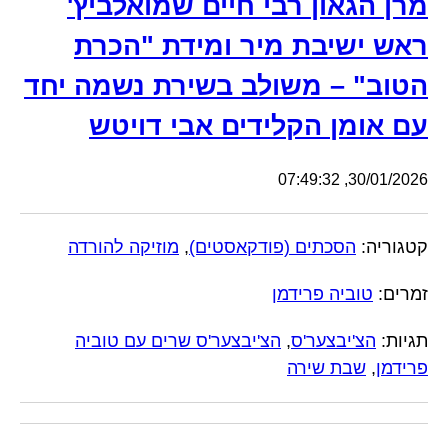
מרן הגאון רבי חיים שמואלביץ'
ראש ישיבת מיר ומידת "הכרת
הטוב" – משולב בשירת נשמה יחד
עם אומן הקלידים אבי דויטש
30/01/2026, 07:49:32
קטגוריה:
הסכתים (פודקאסטים)
,
מוזיקה להורדה
זמרים:
טוביה פרידמן
תגיות:
הצ'יבצער'ס
,
הצ'יבצער'ס שרים עם טוביה
פרידמן
,
שבת שירה