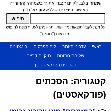
שמחה בלב, לקיים "עבדו את ה' בשמחה" (ההורדה
באישור היוצרים – ללא עוון גזל ח"ו)
על מנת לקבל תוצאות מדויקות יותר - ניתן לעטוף מונח לחיפוש
במרכאות ("דוגמה")
ראשי
עדכוני האתר
לוח הפרסום
רינגטונים
שליחת חתונות
תיקיות דרייב
הסכתים (פודקאסטים)
קטגוריה:
הסכתים
(פודקאסטים)