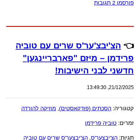
פורסמו 2 תגובות
👈
הצ'יבצ'ער'ס שרים עם טוביה
פרידמן – מיזם "פארבריינגען"
חדשני לבני הישיבות!
21/12/2025, 13:49:30
קטגוריה:
הסכתים (פודקאסטים)
,
מוזיקה להורדה
זמרים:
טוביה פרידמן
תגיות:
הצ'יבצער'ס
,
הצ'יבצער'ס שרים עם טוביה