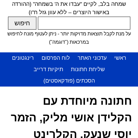
שמחה בלב, לקיים "עבדו את ה' בשמחה" (ההורדה
באישור היוצרים – ללא עוון גזל ח"ו)
על מנת לקבל תוצאות מדויקות יותר - ניתן לעטוף מונח לחיפוש
במרכאות ("דוגמה")
ראשי
עדכוני האתר
לוח הפרסום
רינגטונים
שליחת חתונות
תיקיות דרייב
הסכתים (פודקאסטים)
חתונה מיוחדת עם
הקלידן אושי מליק, הזמר
יוסי שנעק, הקלרינט