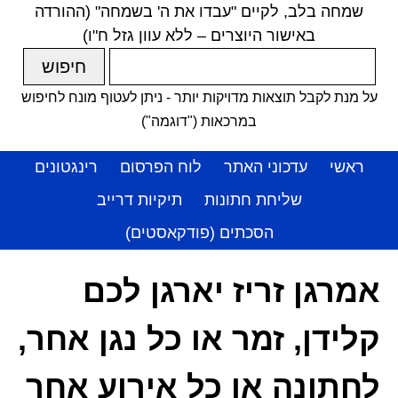
שמחה בלב, לקיים "עבדו את ה' בשמחה" (ההורדה
באישור היוצרים – ללא עוון גזל ח"ו)
על מנת לקבל תוצאות מדויקות יותר - ניתן לעטוף מונח לחיפוש
במרכאות ("דוגמה")
ראשי
עדכוני האתר
לוח הפרסום
רינגטונים
שליחת חתונות
תיקיות דרייב
הסכתים (פודקאסטים)
אמרגן זריז יארגן לכם
קלידן, זמר או כל נגן אחר,
לחתונה או כל אירוע אחר