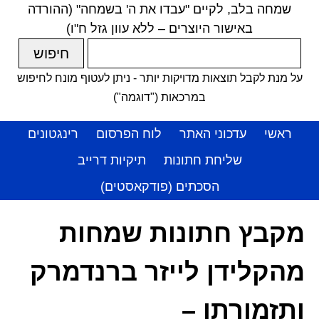
שמחה בלב, לקיים "עבדו את ה' בשמחה" (ההורדה
באישור היוצרים – ללא עוון גזל ח"ו)
על מנת לקבל תוצאות מדויקות יותר - ניתן לעטוף מונח לחיפוש
במרכאות ("דוגמה")
ראשי
עדכוני האתר
לוח הפרסום
רינגטונים
שליחת חתונות
תיקיות דרייב
הסכתים (פודקאסטים)
מקבץ חתונות שמחות
מהקלידן לייזר ברנדמרק
ותזמורתו –