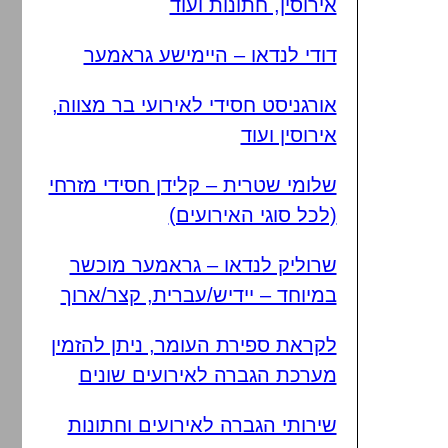
אירוסין, חתונות ועוד
דודי לנדאו – היימישע גראמער
אורגניסט חסידי לאירועי בר מצווה,
אירוסין ועוד
שלומי שטרית – קלידן חסידי מזרחי
(לכל סוגי האירועים)
שרוליק לנדאו – גראמער מוכשר
במיוחד – יידיש/עברית, קצר/ארוך
לקראת ספירת העומר, ניתן להזמין
מערכת הגברה לאירועים שונים
שירותי הגברה לאירועים וחתונות