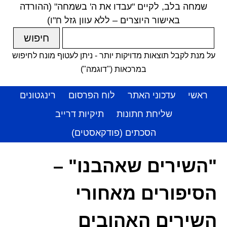
שמחה בלב, לקיים "עבדו את ה' בשמחה" (ההורדה
באישור היוצרים – ללא עוון גזל ח"ו)
על מנת לקבל תוצאות מדויקות יותר - ניתן לעטוף מונח לחיפוש
במרכאות ("דוגמה")
ראשי
עדכוני האתר
לוח הפרסום
רינגטונים
שליחת חתונות
תיקיות דרייב
הסכתים (פודקאסטים)
"השירים שאהבנו" –
הסיפורים מאחורי
השירים האהובים