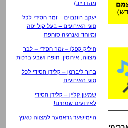
מהדרייב)
יעקב רוזנבוים – זמר חסידי לכל
סוגי האירועים – בעל קול יפה
ומיוחד ואנרגיה סוחפת
חיליק קפלן – זמר חסידי – לבר
מצווה, אירוסין, חופה ושבע ברכות
ברוך ליברמן – קלידן חסידי לכל
סוגי האירועים
שמעון קליין – קלידן חסידי
לאירועים שמחים!
היימישער גראמער למצווה טאנץ
אברימי