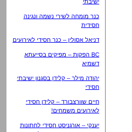
ישיבתי
כנר מומחה לשירי נשמה ונגינה
חסידית
דניאל אסולין – כנר חסידי לאירועים
BC הפקות – מפיקים בסייעתא
דשמיא
יהודה מילר – קלידן בסגנון ישיבתי
חסידי
חיים שוורצבורד – קלידן חסידי
לאירועים משמחים!
יענקי – אורגניסט חסידי לחתונות