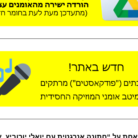
חת על “חתונה אנרגטית עם יואלי יורוביץ, 