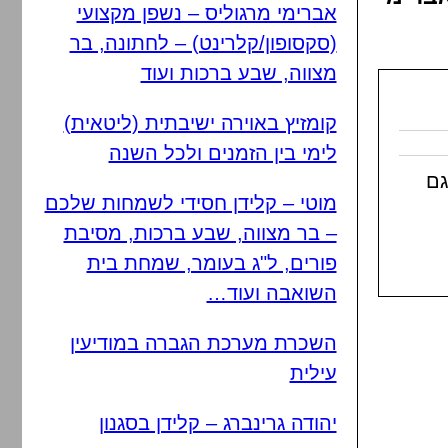
אברימי מרגוליס – נשפן מקצועי
(סקסופון/קלרינט) – לחתונה, בר
מצווה, שבע ברכות ועוד
קומזיץ באוירה ישיבתית (ליטאית)
לימי בין הזמנים ולכל השנה
גם
מוטי – קלידן חסידי לשמחות שלכם
– בר מצווה, שבע ברכות, מסיבת
פורים, ל"ג בעומר, שמחת בית
השואבה ועוד…
השכרת מערכת הגברה במודיעין
עילית
יהודה גרינברג – קלידן בסגנון