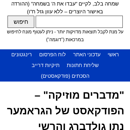
שמחה בלב, לקיים "עבדו את ה' בשמחה" (ההורדה
באישור היוצרים – ללא עוון גזל ח"ו)
על מנת לקבל תוצאות מדויקות יותר - ניתן לעטוף מונח לחיפוש
במרכאות ("דוגמה")
ראשי
עדכוני האתר
לוח הפרסום
רינגטונים
שליחת חתונות
תיקיות דרייב
הסכתים (פודקאסטים)
"מדברים מוזיקה" –
הפודקאסט של הגראמער
נתן גולדברג והרשי