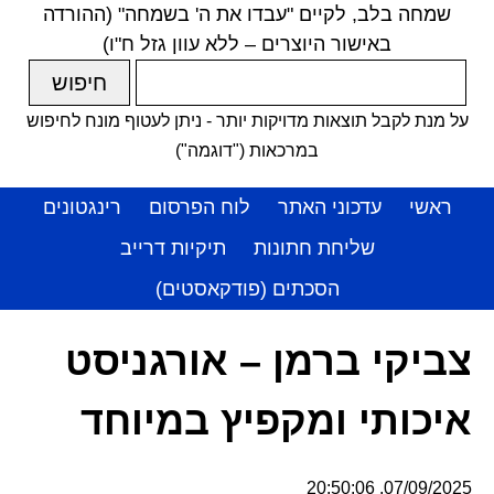
שמחה בלב, לקיים "עבדו את ה' בשמחה" (ההורדה
באישור היוצרים – ללא עוון גזל ח"ו)
על מנת לקבל תוצאות מדויקות יותר - ניתן לעטוף מונח לחיפוש
במרכאות ("דוגמה")
ראשי
עדכוני האתר
לוח הפרסום
רינגטונים
שליחת חתונות
תיקיות דרייב
הסכתים (פודקאסטים)
צביקי ברמן – אורגניסט
איכותי ומקפיץ במיוחד
07/09/2025, 20:50:06