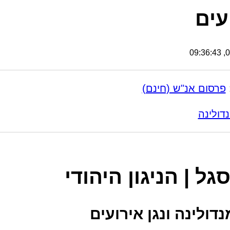
עים
04
פרסום אנ"ש (חינם)
דולינה
גל | הניגון היהודי
דולינה ונגן אירועים