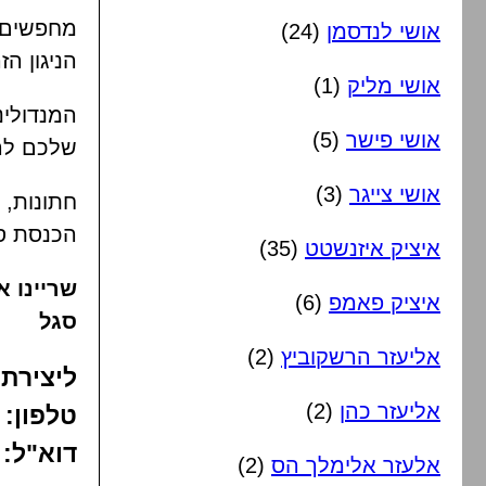
מחפשים 
אושי לנדסמן
(24)
הניגון ה
אושי מליק
(1)
המנדולינ
אושי פישר
(5)
שלכם להפ
אושי צייגר
(3)
חתונות, 
הכנסת ספ
איציק איזנשטט
(35)
שריינו א
איציק פאמפ
(6)
סגל
אליעזר הרשקוביץ
(2)
ליצירת
אליעזר כהן
(2)
טלפון: ‎058-325-3590
דוא"ל: zurweisel@gmail.com
אלעזר אלימלך הס
(2)