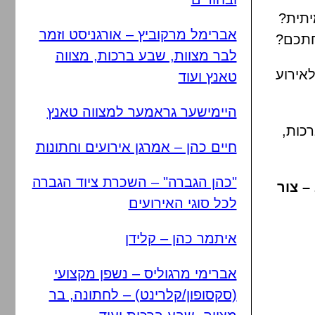
יתית?
אברימל מרקוביץ – אורגניסט וזמר
חתכם?
לבר מצוות, שבע ברכות, מצווה
לאירוע
טאנץ ועוד
היימישער גראמער למצווה טאנץ
רכות,
חיים כהן – אמרגן אירועים וחתונות
"כהן הגברה" – השכרת ציוד הגברה
– צור
לכל סוגי האירועים
איתמר כהן – קלידן
אברימי מרגוליס – נשפן מקצועי
(סקסופון/קלרינט) – לחתונה, בר