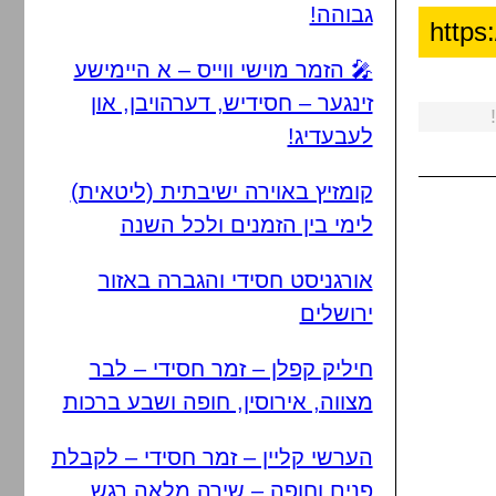
גבוהה!
🎤 הזמר מוישי ווייס – א היימישע
זינגער – חסידיש, דערהויבן, און
לעבעדיג!
קומזיץ באוירה ישיבתית (ליטאית)
לימי בין הזמנים ולכל השנה
אורגניסט חסידי והגברה באזור
ירושלים
חיליק קפלן – זמר חסידי – לבר
מצווה, אירוסין, חופה ושבע ברכות
הערשי קליין – זמר חסידי – לקבלת
פנים וחופה – שירה מלאה רגש