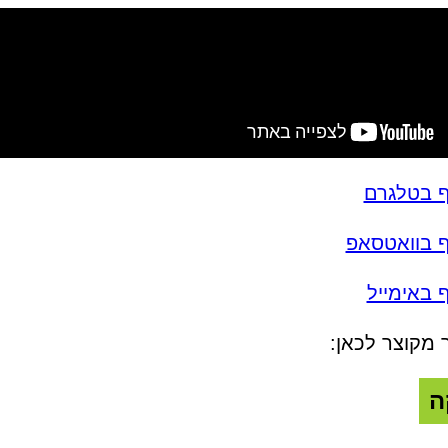
ף בטלגרם
ף בוואטסאפ
 באימייל
 מקוצר לכאן:
ה