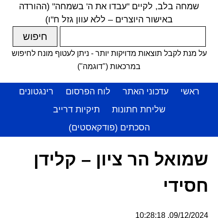
שמחה בלב, לקיים "עבדו את ה' בשמחה" (ההורדה
באישור היוצרים – ללא עוון גזל ח"ו)
על מנת לקבל תוצאות מדויקות יותר - ניתן לעטוף מונח לחיפוש
במרכאות ("דוגמה")
ראשי
עדכוני האתר
לוח הפרסום
רינגטונים
שליחת חתונות
תיקיות דרייב
הסכתים (פודקאסטים)
שמואל הר ציון – קלידן
חסידי
09/12/2024, 10:28:18