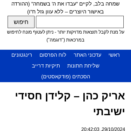
שמחה בלב, לקיים "עבדו את ה' בשמחה" (ההורדה
באישור היוצרים – ללא עוון גזל ח"ו)
על מנת לקבל תוצאות מדויקות יותר - ניתן לעטוף מונח לחיפוש
במרכאות ("דוגמה")
ראשי
עדכוני האתר
לוח הפרסום
רינגטונים
שליחת חתונות
תיקיות דרייב
הסכתים (פודקאסטים)
אריק כהן – קלידן חסידי
ישיבתי
29/10/2024, 20:42:03