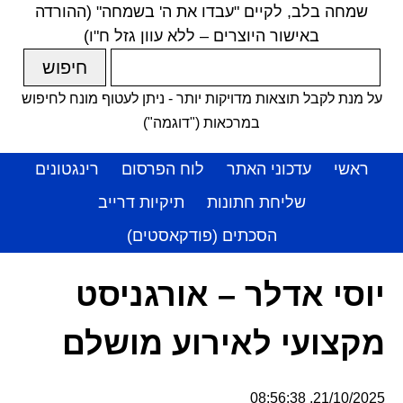
שמחה בלב, לקיים "עבדו את ה' בשמחה" (ההורדה
באישור היוצרים – ללא עוון גזל ח"ו)
על מנת לקבל תוצאות מדויקות יותר - ניתן לעטוף מונח לחיפוש
במרכאות ("דוגמה")
ראשי
עדכוני האתר
לוח הפרסום
רינגטונים
שליחת חתונות
תיקיות דרייב
הסכתים (פודקאסטים)
יוסי אדלר – אורגניסט
מקצועי לאירוע מושלם
21/10/2025, 08:56:38