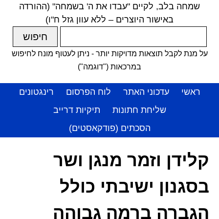
שמחה בלב, לקיים "עבדו את ה' בשמחה" (ההורדה
באישור היוצרים – ללא עוון גזל ח"ו)
על מנת לקבל תוצאות מדויקות יותר - ניתן לעטוף מונח לחיפוש
במרכאות ("דוגמה")
ראשי
עדכוני האתר
לוח הפרסום
רינגטונים
שליחת חתונות
תיקיות דרייב
הסכתים (פודקאסטים)
קלידן וזמר מנגן ושר
בסגנון ישיבתי כולל
הגברה ברמה גבוהה