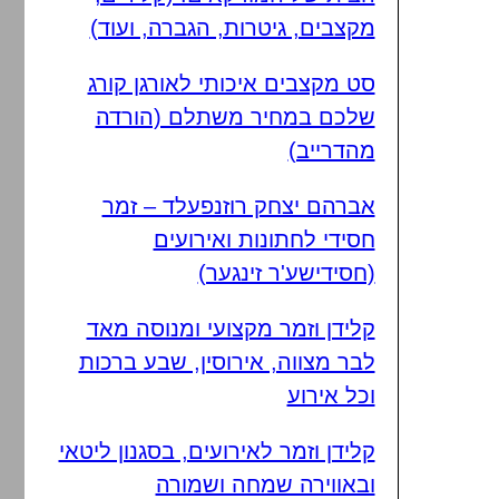
מקצבים, גיטרות, הגברה, ועוד)
סט מקצבים איכותי לאורגן קורג
שלכם במחיר משתלם (הורדה
מהדרייב)
אברהם יצחק רוזנפעלד – זמר
חסידי לחתונות ואירועים
(חסידישע'ר זינגער)
קלידן וזמר מקצועי ומנוסה מאד
לבר מצווה, אירוסין, שבע ברכות
וכל אירוע
קלידן וזמר לאירועים, בסגנון ליטאי
ובאווירה שמחה ושמורה