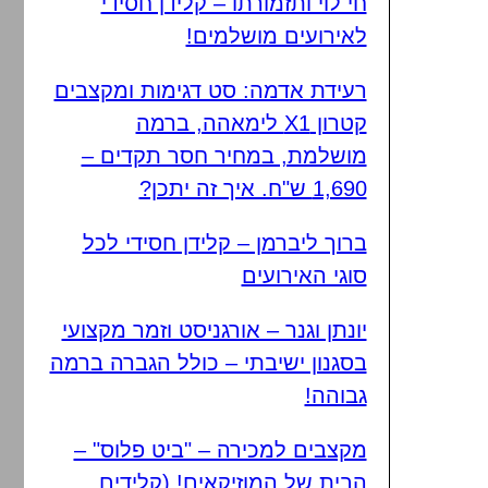
חי לוי ותזמורתו – קלידן חסידי
לאירועים מושלמים!
רעידת אדמה: סט דגימות ומקצבים
קטרון X1 לימאהה, ברמה
מושלמת, במחיר חסר תקדים –
1,690 ש"ח. איך זה יתכן?
ברוך ליברמן – קלידן חסידי לכל
סוגי האירועים
יונתן וגנר – אורגניסט וזמר מקצועי
בסגנון ישיבתי – כולל הגברה ברמה
גבוהה!
מקצבים למכירה – "ביט פלוס" –
הבית של המוזיקאים! (קלידים,