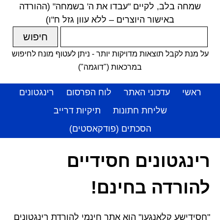
שמחה בלב, לקיים "עבדו את ה' בשמחה" (ההורדה
באישור היוצרים – ללא עוון גזל ח"ו)
על מנת לקבל תוצאות מדויקות יותר - ניתן לעטוף מונח לחיפוש
במרכאות ("דוגמה")
ראשי
עדכוני האתר
לוח הפרסום
רינגטונים
שליחת חתונות
תיקיות דרייב
הסכתים (פודקאסטים)
רינגטונים חסידיים
להורדה בחינם!
"חסידישע קלאנגען" הוא אתר חינמי להורדת רינגטונים