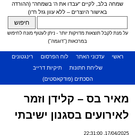
שמחה בלב, לקיים "עבדו את ה' בשמחה" (ההורדה
באישור היוצרים – ללא עוון גזל ח"ו)
על מנת לקבל תוצאות מדויקות יותר - ניתן לעטוף מונח לחיפוש
במרכאות ("דוגמה")
ראשי
עדכוני האתר
לוח הפרסום
רינגטונים
שליחת חתונות
תיקיות דרייב
הסכתים (פודקאסטים)
מאיר בס – קלידן וזמר
לאירועים בסגנון ישיבתי
17/04/2025, 22:31:00