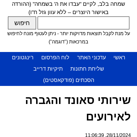
שמחה בלב, לקיים "עבדו את ה' בשמחה" (ההורדה
באישור היוצרים – ללא עוון גזל ח"ו)
על מנת לקבל תוצאות מדויקות יותר - ניתן לעטוף מונח לחיפוש
במרכאות ("דוגמה")
ראשי
עדכוני האתר
לוח הפרסום
רינגטונים
שליחת חתונות
תיקיות דרייב
הסכתים (פודקאסטים)
שירותי סאונד והגברה
לאירועים
28/11/2024, 11:06:39