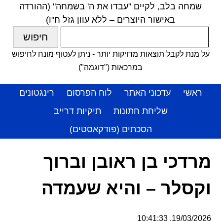
שמחה בלב, לקיים "עבדו את ה' בשמחה" (ההורדה
באישור היוצרים – ללא עוון גזל ח"ו)
על מנת לקבל תוצאות מדויקות יותר - ניתן לעטוף מונח לחיפוש
במרכאות ("דוגמה")
ראשי
עדכוני האתר
לוח הפרסום
רינגטונים
שליחת חתונות
תיקיות דרייב
הסכתים (פודקאסטים)
מרדכי בן ראובן וברוך
וקסלר – והיא שעמדה
19/03/2026, 10:41:33