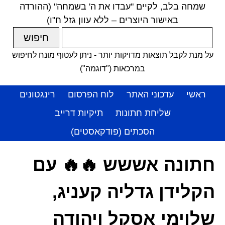
שמחה בלב, לקיים "עבדו את ה' בשמחה" (ההורדה
באישור היוצרים – ללא עוון גזל ח"ו)
על מנת לקבל תוצאות מדויקות יותר - ניתן לעטוף מונח לחיפוש
במרכאות ("דוגמה")
ראשי
עדכוני האתר
לוח הפרסום
רינגטונים
שליחת חתונות
תיקיות דרייב
הסכתים (פודקאסטים)
חתונה אששש 🔥🔥 עם
הקלידן גדליה קעניג,
שלוימי אסקל ויהודה