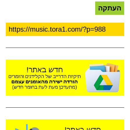
העתקה