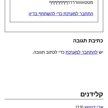
מטטווווווררררףףףףףףף
התחבר למערכת כדי להשתתף בדיון
כתיבת תגובה
יש
להתחבר למערכת
כדי לכתוב תגובה.
קלידנים
אבי דויטש
(13)