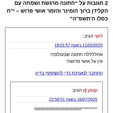
2 תגובות על “חתונה מרגשת ושמחה עם
הקלידן ברוך הומינר והזמר אושי פרוש – י"ח
כסלו ה'תשפ"ה”
לושי
הגיב:
11/02/2025 בשעה 18:01:57
אחללללה חתונה שבעולם!!!
אין על אושי פרוש!!!
התחבר למערכת כדי להשתתף בדיון
dj ytoip
הגיב:
16/07/2025 בשעה 22:58:51
יייייייייייייווווווווווווווווווווווווווווווווווווו