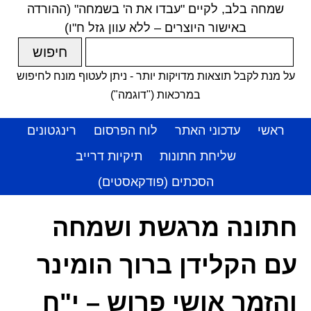
שמחה בלב, לקיים "עבדו את ה' בשמחה" (ההורדה
באישור היוצרים – ללא עוון גזל ח"ו)
על מנת לקבל תוצאות מדויקות יותר - ניתן לעטוף מונח לחיפוש
במרכאות ("דוגמה")
ראשי
עדכוני האתר
לוח הפרסום
רינגטונים
שליחת חתונות
תיקיות דרייב
הסכתים (פודקאסטים)
חתונה מרגשת ושמחה
עם הקלידן ברוך הומינר
והזמר אושי פרוש – י"ח