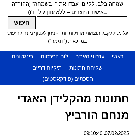
שמחה בלב, לקיים "עבדו את ה' בשמחה" (ההורדה
באישור היוצרים – ללא עוון גזל ח"ו)
על מנת לקבל תוצאות מדויקות יותר - ניתן לעטוף מונח לחיפוש
במרכאות ("דוגמה")
ראשי
עדכוני האתר
לוח הפרסום
רינגטונים
שליחת חתונות
תיקיות דרייב
הסכתים (פודקאסטים)
חתונות מהקלידן האגדי
מנחם הורביץ
07/02/2025, 09:10:40