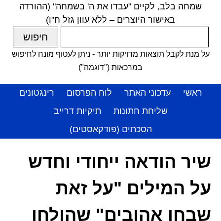
שמחה בלב, לקיים "עבדו את ה' בשמחה" (ההורדה
באישור היוצרים – ללא עוון גזל ח"ו)
על מנת לקבל תוצאות מדויקות יותר - ניתן לעטוף מונח לחיפוש
במרכאות ("דוגמה")
ראשי
עדכוני האתר
לוח הפרסום
רינגטונים
שליחת חתונות
תיקיות דרייב
הסכתים (פודקאסטים)
שיר הודאה ייחודי וחדש
על המילים "על זאת
שבחו אהובים" שהולחן