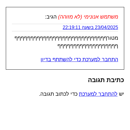
משתמש אנונימי (לא מזוהה)
הגיב:
23/04/2025 בשעה 22:19:11
מטורףףףףףףףףףףףףףףףףףףףףףףףףףףףףף
ףףףףףףףףףףףףףףףףףףף
התחבר למערכת כדי להשתתף בדיון
כתיבת תגובה
יש
להתחבר למערכת
כדי לכתוב תגובה.