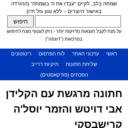
שמחה בלב, לקיים "עבדו את ה' בשמחה" (ההורדה
באישור היוצרים – ללא עוון גזל ח"ו)
על מנת לקבל תוצאות מדויקות יותר - ניתן לעטוף מונח לחיפוש
במרכאות ("דוגמה")
ראשי
עדכוני האתר
לוח הפרסום
רינגטונים
שליחת חתונות
תיקיות דרייב
הסכתים (פודקאסטים)
חתונה מרגשת עם הקלידן
אבי דויטש והזמר יוסל'ה
קרישבסקי