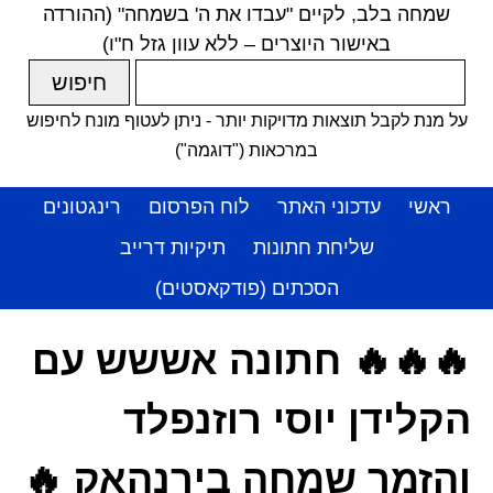
שמחה בלב, לקיים "עבדו את ה' בשמחה" (ההורדה
באישור היוצרים – ללא עוון גזל ח"ו)
על מנת לקבל תוצאות מדויקות יותר - ניתן לעטוף מונח לחיפוש
במרכאות ("דוגמה")
ראשי
עדכוני האתר
לוח הפרסום
רינגטונים
שליחת חתונות
תיקיות דרייב
הסכתים (פודקאסטים)
🔥🔥🔥 חתונה אששש עם
הקלידן יוסי רוזנפלד
והזמר שמחה בירנהאק 🔥