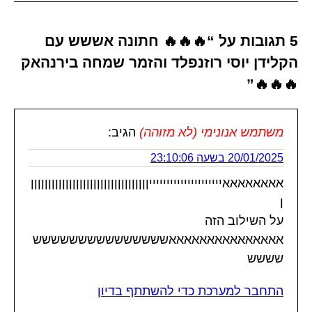
5 תגובות על “🔥🔥🔥 חתונה אששש עם
הקלידן יוסי רוזנפלד והזמר שמחה בירנהאק
🔥🔥🔥”
משתמש אנונימי (לא מזוהה)
הגיב:
20/01/2025 בשעה 23:10:06
אאאאאאאאיייייייייייייייייייייןןןןןןןןןןןןןןןןןןןןןןןןןןןןןןןןןן
ן
על השילוב הזה
אאאאאאאאאאאאאאאששששששששששששששש
שששש
התחבר למערכת כדי להשתתף בדיון