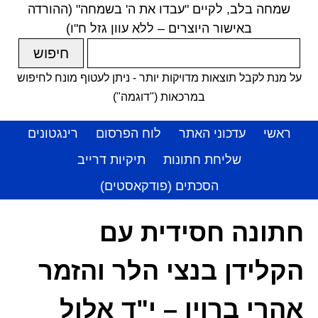
שמחה בלב, לקיים "עבדו את ה' בשמחה" (ההורדה
באישור היוצרים – ללא עוון גזל ח"ו)
על מנת לקבל תוצאות מדויקות יותר - ניתן לעטוף מונח לחיפוש
במרכאות ("דוגמה")
ראשי
עדכוני האתר
לוח הפרסום
רינגטונים
שליחת חתונות
תיקיות דרייב
הסכתים (פודקאסטים)
חתונה חסידית עם
הקלידן בנצי הלר והזמר
אהרי ברוין – י"ד אלול