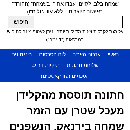
שמחה בלב, לקיים "עבדו את ה' בשמחה" (ההורדה
באישור היוצרים – ללא עוון גזל ח"ו)
על מנת לקבל תוצאות מדויקות יותר - ניתן לעטוף מונח לחיפוש
במרכאות ("דוגמה")
ראשי
עדכוני האתר
לוח הפרסום
רינגטונים
שליחת חתונות
תיקיות דרייב
הסכתים (פודקאסטים)
חתונה תוססת מהקלידן
מעכל שטרן עם הזמר
שמחה בירנאק, הנשפנים