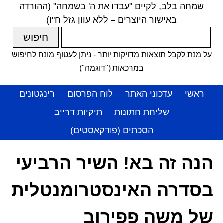
שמחה בלב, לקיים "עבדו את ה' בשמחה" (ההורדה
באישור היוצרים – ללא עוון גזל ח"ו)
על מנת לקבל תוצאות מדויקות יותר - ניתן לעטוף מונח לחיפוש
במרכאות ("דוגמה")
ראשי
עדכוני האתר
לוח הפרסום
רינגטונים
שליחת חתונות
תיקיות דרייב
הסכתים (פודקאסטים)
הנה זה בא! השיר הרביעי
בסדרה האינסטרומנטלית
של משה פפירוב