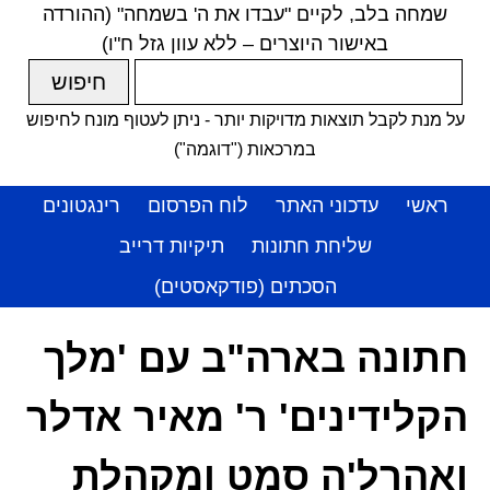
שמחה בלב, לקיים "עבדו את ה' בשמחה" (ההורדה
באישור היוצרים – ללא עוון גזל ח"ו)
על מנת לקבל תוצאות מדויקות יותר - ניתן לעטוף מונח לחיפוש
במרכאות ("דוגמה")
ראשי
עדכוני האתר
לוח הפרסום
רינגטונים
שליחת חתונות
תיקיות דרייב
הסכתים (פודקאסטים)
חתונה בארה"ב עם 'מלך
הקלידינים' ר' מאיר אדלר
ואהרל'ה סמט ומקהלת