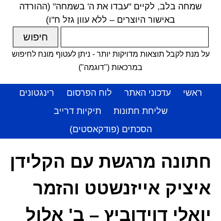
שמחה בלב, לקיים "עבדו את ה' בשמחה" (ההורדה
באישור היוצרים – ללא עוון גזל ח"ו)
על מנת לקבל תוצאות מדויקות יותר - ניתן לעטוף מונח לחיפוש
במרכאות ("דוגמה")
ראשי
עדכוני האתר
לוח הפרסום
רינגטונים
שליחת חתונות
תיקיות דרייב
הסכתים (פודקאסטים)
חתונה מרגשת עם הקלידן
איציק אייזנשטט והזמר
יואלי דוידוביץ – ב' אלול