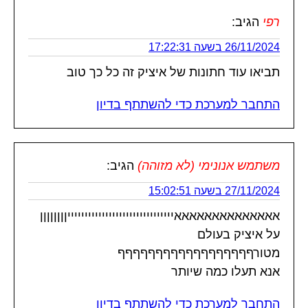
רפי
הגיב:
26/11/2024 בשעה 17:22:31
תביאו עוד חתונות של איציק זה כל כך טוב
התחבר למערכת כדי להשתתף בדיון
משתמש אנונימי (לא מזוהה)
הגיב:
27/11/2024 בשעה 15:02:51
אאאאאאאאאאאאאאיייייייייייייייייייייייייייייייןןןןןןןן
על איציק בעולם
מטורףףףףףףףףףףףףףףףףףף
אנא תעלו כמה שיותר
התחבר למערכת כדי להשתתף בדיון