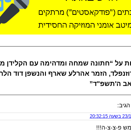
בות על “חתונה שמחה ומדהימה עם הקלידן מר
זנפלד, הזמר אהרלע שארף והנשפן דוד הלר –
ב ה'תשפ"ד”
הגיב:
 20:32:15
מש פ-צ-צ-ה!!!