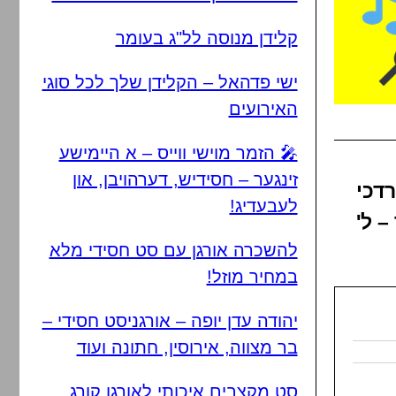
קלידן מנוסה לל"ג בעומר
ישי פדהאל – הקלידן שלך לכל סוגי
האירועים
🎤 הזמר מוישי ווייס – א היימישע
זינגער – חסידיש, דערהויבן, און
דכי
לעבעדיג!
 ל'
להשכרה אורגן עם סט חסידי מלא
במחיר מוזל!
יהודה עדן יופה – אורגניסט חסידי –
בר מצווה, אירוסין, חתונה ועוד
סט מקצבים איכותי לאורגן קורג