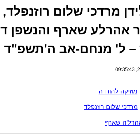
דן מרדכי שלום רוזנפלד,
 אהרלע שארף והנשפן דו
– ל' מנחם-אב ה'תשפ"ד
21
מוזיקה להורדה
מרדכי שלום רוזנפלד
הרל'ה שארף