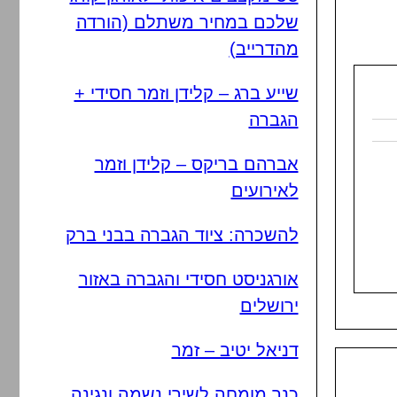
שלכם במחיר משתלם (הורדה
מהדרייב)
שייע ברג – קלידן וזמר חסידי +
הגברה
אברהם בריקס – קלידן וזמר
לאירועים
להשכרה: ציוד הגברה בבני ברק
אורגניסט חסידי והגברה באזור
ירושלים
דניאל יטיב – זמר
כנר מומחה לשירי נשמה ונגינה