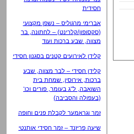
חסידית
אברימי מרגוליס – נשפן מקצועי
(סקסופון/קלרינט) – לחתונה, בר
מצווה, שבע ברכות ועוד
קלידן לאירועים קטנים בסגנון חסידי
קלידן חסידי – לבר מצווה, שבע
ברכות, אירוסין, שמחת בית
השואבה, ל"ג בעומר, פורים וכו'
(בעפולה והסביבה)
זמר וגראמער לקבלת פנים וחופה
שיעה פריזנד – זמר חסידי אותנטי