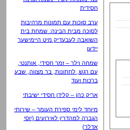
חסידית
ערב סוכות עם תמונות מרהיבות
לסוכה מבית הבינה: שמחת בית
השואבה לעבעדיק מיט היימישער
יידען
שמחה וילר – זמר חסידי, אותנטי,
עם רגש, לחתונות, בר מצווה, שבע
ברכות ועוד
אריק כהן – קלידן חסידי ישיבתי
מיוחד לימי ספירת העומר – שירותי
הגברה למהדרין לאירועים (יוסי
אדלר)