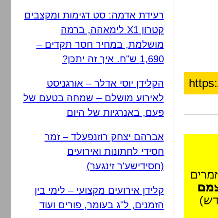
רעידת אדמה: סט דגימות ומקצבים
קטרון X1 לימאהה, ברמה
מושלמת, במחיר חסר תקדים –
1,690 ש"ח. איך זה יתכן?
הקלידן יוסי אדלר – אורגניסט
לאירוע מושלם – שמחה בטעם של
פעם, באנרגיות של היום
אברהם יצחק רוזנפעלד – זמר
חסידי לחתונות ואירועים
(חסידישע'ר זינגער)
קלידן אירועים מקצועי – לימי בין
הזמנים, ל"ג בעומר, פורים ועוד