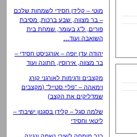
מוטי – קלידן חסידי לשמחות שלכם
– בר מצווה, שבע ברכות, מסיבת
פורים, ל"ג בעומר, שמחת בית
השואבה ועוד…
יהודה עדן יופה – אורגניסט חסידי –
בר מצווה, אירוסין, חתונה ועוד
מקצבים ודגימות לאורגני קורג
וימאהה – "פליי סטייל" (מקצבים
שמדליקים את הקצב)
שלמה סגל – קלידן בסגנון ישיבתי –
ליטאי וחסידי
כנר מומחה לשירי נשמה ונגינה