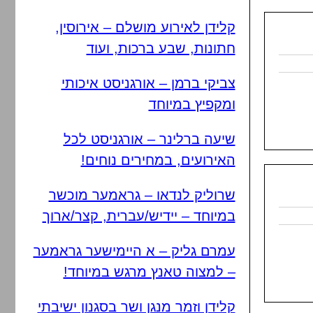
קלידן לאירוע מושלם – אירוסין,
חתונות, שבע ברכות, ועוד
צביקי ברמן – אורגניסט איכותי
ומקפיץ במיוחד
שיעה ברלינר – אורגניסט לכל
האירועים, במחירים נוחים!
שרוליק לנדאו – גראמער מוכשר
במיוחד – יידיש/עברית, קצר/ארוך
עמרם גליק – א היימישער גראמער
– למצוה טאנץ מרגש במיוחד!
קלידן וזמר מנגן ושר בסגנון ישיבתי