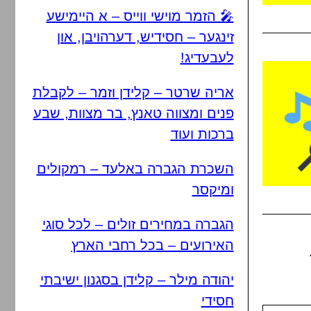
🎤 הזמר מוישי ווייס – א היימישע
זינגער – חסידיש, דערהויבן, און
לעבעדיג!
אריה שרטר – קלידן וזמר – לקבלת
פנים ומצווה טאנץ, בר מצוות, שבע
ברכות ועוד
השכרת הגברה באלעד – רמקולים
ומיקסר
הגברה במחירים זולים – לכל סוגי
האירועים – בכל רחבי הארץ
יהודה מילר – קלידן בסגנון ישיבתי
חסידי