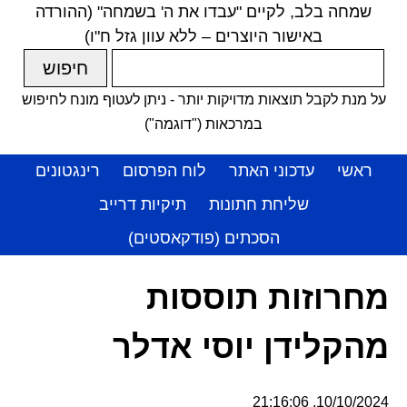
שמחה בלב, לקיים "עבדו את ה' בשמחה" (ההורדה
באישור היוצרים – ללא עוון גזל ח"ו)
על מנת לקבל תוצאות מדויקות יותר - ניתן לעטוף מונח לחיפוש
במרכאות ("דוגמה")
ראשי
עדכוני האתר
לוח הפרסום
רינגטונים
שליחת חתונות
תיקיות דרייב
הסכתים (פודקאסטים)
מחרוזות תוססות
מהקלידן יוסי אדלר
10/10/2024, 21:16:06