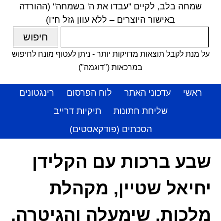
שמחה בלב, לקיים "עבדו את ה' בשמחה" (ההורדה
באישור היוצרים – ללא עוון גזל ח"ו)
על מנת לקבל תוצאות מדויקות יותר - ניתן לעטוף מונח לחיפוש
במרכאות ("דוגמה")
ראשי
עדכוני האתר
לוח הפרסום
רינגטונים
שליחת חתונות
תיקיות דרייב
הסכתים (פודקאסטים)
שבע ברכות עם הקלידן
יחיאל שטיין, מקהלת
מלכות, שימעלה והגיטרה,