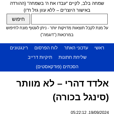
שמחה בלב, לקיים "עבדו את ה' בשמחה" (ההורדה
באישור היוצרים – ללא עוון גזל ח"ו)
על מנת לקבל תוצאות מדויקות יותר - ניתן לעטוף מונח לחיפוש
במרכאות ("דוגמה")
ראשי
עדכוני האתר
לוח הפרסום
רינגטונים
שליחת חתונות
תיקיות דרייב
הסכתים (פודקאסטים)
אלדד דהרי – לא מוותר
(סינגל בכורה)
19/09/2024, 05:22:12