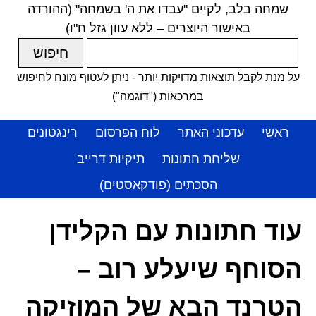
שמחה בלב, לקיים "עבדו את ה' בשמחה" (ההורדה
באישור היוצרים – ללא עוון גזל ח"ו)
על מנת לקבל תוצאות מדויקות יותר - ניתן לעטוף מונח לחיפוש
במרכאות ("דוגמה")
ראשי
עדכוני האתר
לוח הפרסום
רינגטונים
שליחת חתונות
תיקיות דרייב
הסכתים (פודקאסטים)
עוד חתונות עם הקלידן
הסוחף שיעלע רוב –
הטרנד הבא של המוזיקה