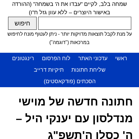
שמחה בלב, לקיים "עבדו את ה' בשמחה" (ההורדה
באישור היוצרים – ללא עוון גזל ח"ו)
על מנת לקבל תוצאות מדויקות יותר - ניתן לעטוף מונח לחיפוש
במרכאות ("דוגמה")
ראשי
עדכוני האתר
לוח הפרסום
רינגטונים
שליחת חתונות
תיקיות דרייב
הסכתים (פודקאסטים)
חתונה חדשה של מוישי
מנדלסון עם יענקי היל –
ה' כסלו ה'תשפ"ג