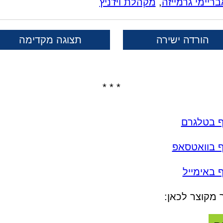
בריימי גרמייזה
,
מקהלת ויז'ניץ
הורדה ישירה
תצוגה מקדימה
* * *
ף בטלגרם
ף בוואטסאפ
 באימייל
 מקוצר לכאן: