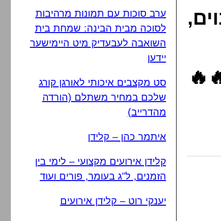
ים,
ערב סוכות עם תמונות מרהיבות
לסוכה מבית הבינה: שמחת בית
השואבה לעבעדיק מיט היימישער
יידען
🔥
סט מקצבים איכותי לאורגן קורג
שלכם במחיר משתלם (הורדה
מהדרייב)
איתמר כהן – קלידן
קלידן אירועים מקצועי – לימי בין
הזמנים, ל"ג בעומר, פורים ועוד
יענקי רוט – קלידן אירועים