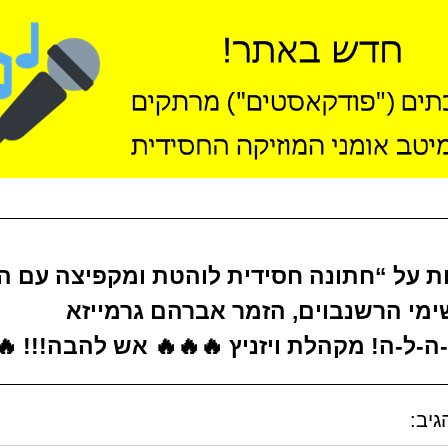
בות על “חתונה חסידית לוהטת ומקפיצה עם ה
ימי הרשנבוים, הזמר אברהם גרמייזא
ה-ל-ה! מקהלת ויזניץ 🔥🔥🔥 אש להבה!!! 🔥
גיב: