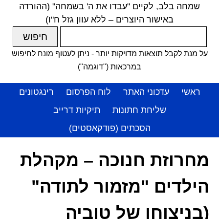
שמחה בלב, לקיים "עבדו את ה' בשמחה" (ההורדה
באישור היוצרים – ללא עוון גזל ח"ו)
על מנת לקבל תוצאות מדויקות יותר - ניתן לעטוף מונח לחיפוש
במרכאות ("דוגמה")
ראשי
עדכוני האתר
לוח הפרסום
רינגטונים
שליחת חתונות
תיקיות דרייב
הסכתים (פודקאסטים)
מחרוזת חנוכה – מקהלת
הילדים "מזמור לתודה"
(בניצוחו של טוביה