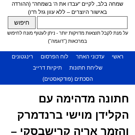
שמחה בלב, לקיים "עבדו את ה' בשמחה" (ההורדה
באישור היוצרים – ללא עוון גזל ח"ו)
על מנת לקבל תוצאות מדויקות יותר - ניתן לעטוף מונח לחיפוש
במרכאות ("דוגמה")
ראשי
עדכוני האתר
לוח הפרסום
רינגטונים
שליחת חתונות
תיקיות דרייב
הסכתים (פודקאסטים)
חתונה מדהימה עם
הקלידן מוישי ברנדמרק
והזמר אריה קרישבסקי –