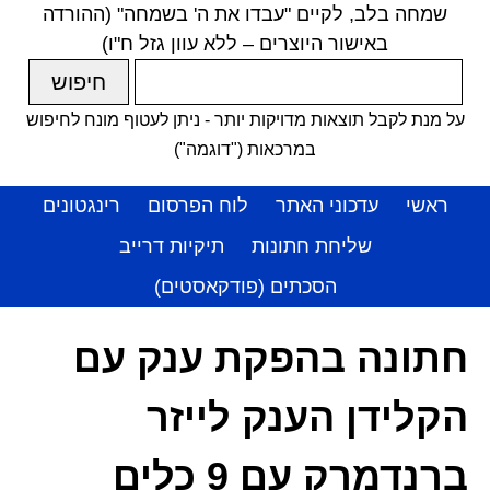
שמחה בלב, לקיים "עבדו את ה' בשמחה" (ההורדה
באישור היוצרים – ללא עוון גזל ח"ו)
על מנת לקבל תוצאות מדויקות יותר - ניתן לעטוף מונח לחיפוש
במרכאות ("דוגמה")
ראשי
עדכוני האתר
לוח הפרסום
רינגטונים
שליחת חתונות
תיקיות דרייב
הסכתים (פודקאסטים)
חתונה בהפקת ענק עם
הקלידן הענק לייזר
ברנדמרק עם 9 כלים