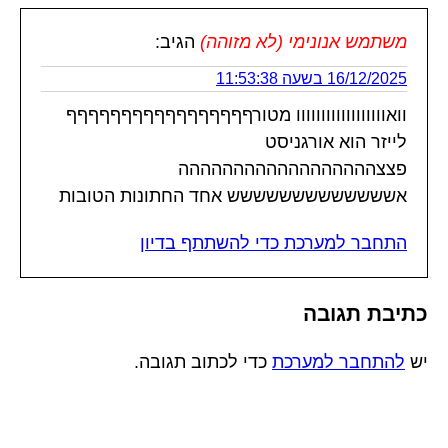
משתמש אנונימי (לא מזוהה)
הגיב:
16/12/2025 בשעה 11:53:38
וואוווווווווווווווווו מטורףףףףףףףףףףףףףףףףף
לייזר הוא אורגניסט
פצצהההההההההההההההההה
אששששששששששששש אחד החתונות הטובות
התחבר למערכת כדי להשתתף בדיון
כתיבת תגובה
יש
להתחבר למערכת
כדי לכתוב תגובה.