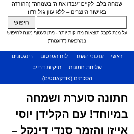
שמחה בלב, לקיים "עבדו את ה' בשמחה" (ההורדה
באישור היוצרים – ללא עוון גזל ח"ו)
על מנת לקבל תוצאות מדויקות יותר - ניתן לעטוף מונח לחיפוש
במרכאות ("דוגמה")
ראשי
עדכוני האתר
לוח הפרסום
רינגטונים
שליחת חתונות
תיקיות דרייב
הסכתים (פודקאסטים)
חתונה סוערת ושמחה
במיוחד! עם הקלידן יוסי
אייזן והזמר סנדי דינקל –