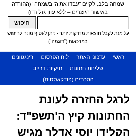
שמחה בלב, לקיים "עבדו את ה' בשמחה" (ההורדה
באישור היוצרים – ללא עוון גזל ח"ו)
על מנת לקבל תוצאות מדויקות יותר - ניתן לעטוף מונח לחיפוש
במרכאות ("דוגמה")
ראשי
עדכוני האתר
לוח הפרסום
רינגטונים
שליחת חתונות
תיקיות דרייב
הסכתים (פודקאסטים)
לרגל החזרה לעונת
החתונות קיץ ה'תשפ"ד:
הקלידן יוסי אדלר מגיש