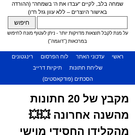
שמחה בלב, לקיים "עבדו את ה' בשמחה" (ההורדה
באישור היוצרים – ללא עוון גזל ח"ו)
על מנת לקבל תוצאות מדויקות יותר - ניתן לעטוף מונח לחיפוש
במרכאות ("דוגמה")
ראשי
עדכוני האתר
לוח הפרסום
רינגטונים
שליחת חתונות
תיקיות דרייב
הסכתים (פודקאסטים)
מקבץ של 20 חתונות
מהשנה אחרונה 💥💥
מהקלידן החסידי מוישי