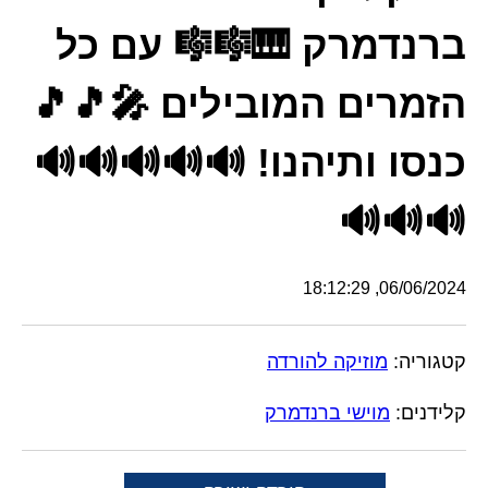
ברנדמרק 🎹🎼🎼 עם כל
הזמרים המובילים 🎤🎵🎵
כנסו ותיהנו! 🔊🔊🔊🔊🔊
🔊🔊🔊
06/06/2024, 18:12:29
קטגוריה:
מוזיקה להורדה
קלידנים:
מוישי ברנדמרק