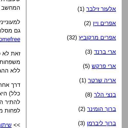
המחשב או
אלעזר זילבר
(1)
למעוניינ
אפרים ויין
(2)
גם מסלול
אפרים מרקוביץ
(32)
omefree/
ארי ברנד
(3)
זאת לא פ
משפחות ש
ארי פרקש
(5)
ללא ההג
אריה שרטר
(1)
דרך אחרת
כלל) היא
בנצי הלר
(8)
להתיר ה
ברוך הומינר
(2)
לפחות מב
ברוך ליברמן
(3)
>>
שיתו