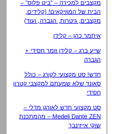
מקצבים למכירה – "ביט פלוס" –
הבית של המוזיקאים! (קלידים,
מקצבים, גיטרות, הגברה, ועוד)
איתמר כהן – קלידן
שייע ברג – קלידן וזמר חסידי +
הגברה
חדש! סט מקצועי לקורג – כולל
סאונד שלא שמעתם למקצבי קטרון
חסידי
סט מקצועי חדש לאורגן מדלי –
Medeli Dante ZEN – מהמתכנת
שוקי אייזינבך