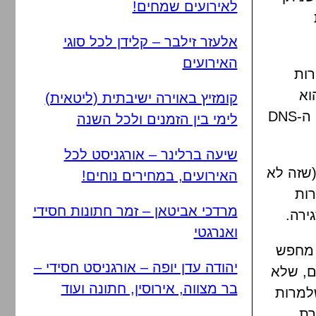
לאירועים שמחים!
אלעזר זילבר – קלידן לכל סוגי
האירועים
רות
Cisco  הנקרא OpenDNS, והוא
קומזיץ באוירה ישיבתית (ליטאית)
מאפשר לנהל את תעבורת האינטרנט בהתבסס על ניהול שרתי ה-DNS
לימי בין הזמנים ולכל השנה
שיעה ברלינר – אורגניסט לכל
(שזה לא
האירועים, במחירים נוחים!
ות
מרדכי אביטאן – זמר חתונות חסידי
ירה.
ואנרגטי
א מחפש
יהודה עדן יופה – אורגניסט חסידי –
ם, שלא
בר מצווה, אירוסין, חתונה ועוד
שלמרות
רת