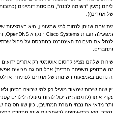
יהם (מעין "רשימה לבנה", מבוססת דומיינים (כתובות
ל אתרים)).
ית אחת שניתן לנסות למי שמעוניין, היא באמצעות שי
מעולה שמפעילה חברת Systems
תחברים.
רות שלהם מציע לחסום אוטומטי רק אתרים ידועים 
רמה שתספק משפחה חרדית) אבל הם גם מציעים אפשר
ה נחסם באמצעות רשימות של אתרים לפתיחה או לסג
ין שזה שירות שמאוד מועיל רק למי שרוצה בסינון ול
קוף אותו (לדוגמה: זה יכול להיות מעולה לילדים קטני
ותר מדאי את נבחי תצורת המחשב), כיון שזו חסימה 
הדר, היא ברת-עקיפה (באמצעות שינוי מתקדם בתצו