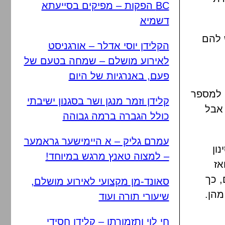
BC הפקות – מפיקים בסייעתא
דשמיא
ש להם
הקלידן יוסי אדלר – אורגניסט
לאירוע מושלם – שמחה בטעם של
פעם, באנרגיות של היום
 למספר
קלידן וזמר מנגן ושר בסגנון ישיבתי
 אבל
כולל הגברה ברמה גבוהה
עמרם גליק – א היימישער גראמער
ון
– למצוה טאנץ מרגש במיוחד!
אז
 כך
סאונד-מן מקצועי לאירוע מושלם,
מהן.
שיעורי תורה ועוד
חי לוי ותזמורתו – קלידן חסידי