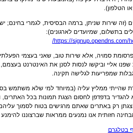
 הטלפון).
ים (זה שירות שניתן, ברמה הבסיסית, לגמרי בחינם; י
ים בתשלום, שמיועדים לארגונים):
https://signup.opendns.com/h
רסומת סמויה, אלא שירות טוב, שאני בעצמי הפעלתי
פנו אליי וביקשו לנסות לסנן את האינטרנט בעצמם,
בלות שמפריעות לגלישה תקינה.
 שהייתי ממליץ עליה (במיוחד למי שלא משתמש בסינ
 להגדיר בדפדפן לחסום הצגת תמונות בכל האתרים, ו
צגתן רק באתרים שאתם מרגישים בטוח לסמוך עליהם,
חינה חזותית אנו נמנעים ממראות שברצוננו להימנע 
ף בטלגרם