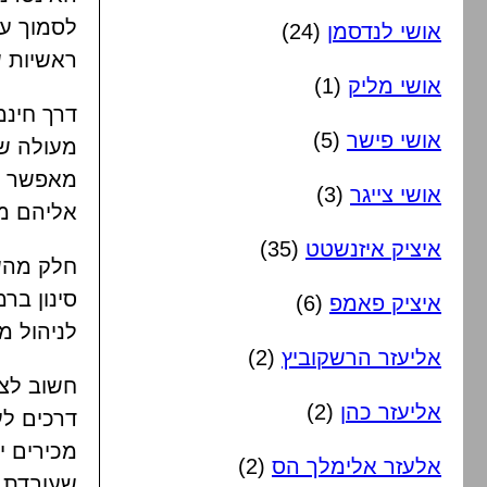
לסמוך על
אושי לנדסמן
(24)
ראשיות ש
אושי מליק
(1)
דרך חינמ
אושי פישר
(5)
אושי צייגר
(3)
אליהם מ
איציק איזנשטט
(35)
חלק מהשי
סינון ב
איציק פאמפ
(6)
לניהול מ
אליעזר הרשקוביץ
(2)
חשוב לצי
אליעזר כהן
(2)
דרכים לע
מכירים י
אלעזר אלימלך הס
(2)
שעובדת נ