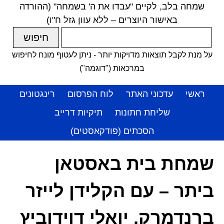
שמחה בלב, לקיים "עבדו את ה' בשמחה" (ההורדה
באישור היוצרים – ללא עוון גזל ח"ו)
על מנת לקבל תוצאות מדויקות יותר - ניתן לעטוף מונח לחיפוש
במרכאות ("דוגמה")
ראשי
עדכוני האתר
לוח הפרסום
רינגטונים
שליחת חתונות
תיקיות דרייב
הסכתים (פודקאסטים)
שמחת בית באסטאן
ביתר – עם הקלידן לייזר
ברנדמרק, יואלי דוידוביץ