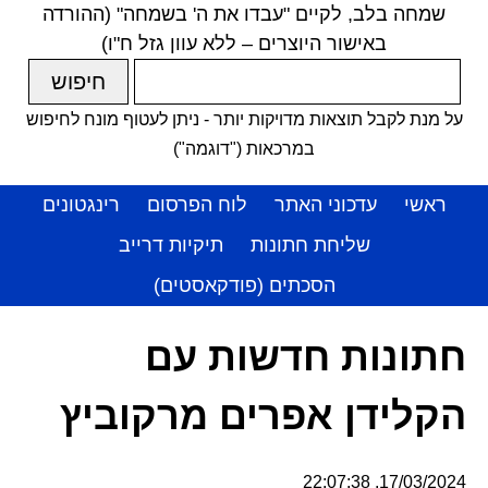
שמחה בלב, לקיים "עבדו את ה' בשמחה" (ההורדה
באישור היוצרים – ללא עוון גזל ח"ו)
על מנת לקבל תוצאות מדויקות יותר - ניתן לעטוף מונח לחיפוש
במרכאות ("דוגמה")
ראשי
עדכוני האתר
לוח הפרסום
רינגטונים
שליחת חתונות
תיקיות דרייב
הסכתים (פודקאסטים)
חתונות חדשות עם
הקלידן אפרים מרקוביץ
17/03/2024, 22:07:38