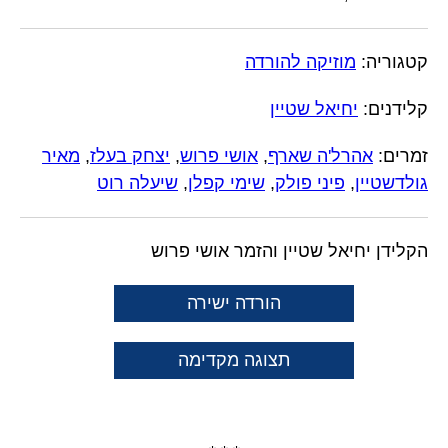
קטגוריה:
מוזיקה להורדה
קלידנים:
יחיאל שטיין
זמרים:
אהרל'ה שארף
,
אושי פרוש
,
יצחק בעלז
,
מאיר
גולדשטיין
,
פיני פולק
,
שימי קפלן
,
שיעלה רוט
הקלידן יחיאל שטיין והזמר אושי פרוש
הורדה ישירה
תצוגה מקדימה