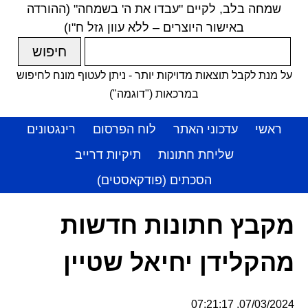
שמחה בלב, לקיים "עבדו את ה' בשמחה" (ההורדה
באישור היוצרים – ללא עוון גזל ח"ו)
על מנת לקבל תוצאות מדויקות יותר - ניתן לעטוף מונח לחיפוש
במרכאות ("דוגמה")
ראשי
עדכוני האתר
לוח הפרסום
רינגטונים
שליחת חתונות
תיקיות דרייב
הסכתים (פודקאסטים)
מקבץ חתונות חדשות
מהקלידן יחיאל שטיין
07/03/2024, 07:21:17