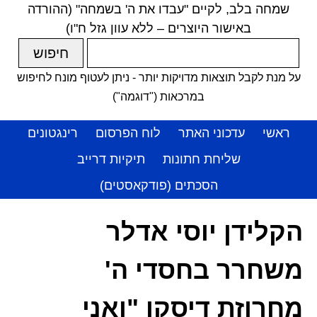
שמחה בלב, לקיים "עבדו את ה' בשמחה" (ההורדה
באישור היוצרים – ללא עוון גזל ח"ו)
על מנת לקבל תוצאות מדויקות יותר - ניתן לעטוף מונח לחיפוש
במרכאות ("דוגמה")
ראשי
עדכוני האתר
לוח הפרסום
רינגטונים
שליחת חתונות
תיקיות דרייב
הסכתים (פודקאסטים)
הקלידן יוסי אדלר
משחרר בחסדי ה'
מחרוזת דיסקו "ואני