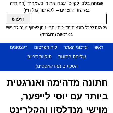
שמחה בלב, לקיים "עבדו את ה' בשמחה" (ההורדה
באישור היוצרים – ללא עוון גזל ח"ו)
על מנת לקבל תוצאות מדויקות יותר - ניתן לעטוף מונח לחיפוש
במרכאות ("דוגמה")
ראשי
עדכוני האתר
לוח הפרסום
רינגטונים
שליחת חתונות
תיקיות דרייב
הסכתים (פודקאסטים)
חתונה מדהימה ואנרגטית
ביותר עם יוסי לייפער,
מוישי מנדלסון והקלרינט